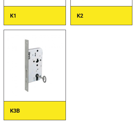
K1
K2
K3B